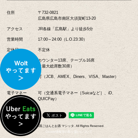
住所
〒732-0821
広島県広島市南区大須賀町13-20
アクセス
JR各線「広島駅」より徒歩5分
営業時間
17:00～24:00（L.O.23:30）
定休日
不定休
座席数
カウンター13席、テーブル16席
（最大総席数30席）
クレジット
可（JCB、AMEX、Diners、VISA、Master）
カード
電子マネー
可（交通系電子マネー［Suicaなど］、iD、
QUICPay）
©韓国ごはんとお酒 マシッタ. All Rights Reserved.
Cookie情報等の取り扱いについて